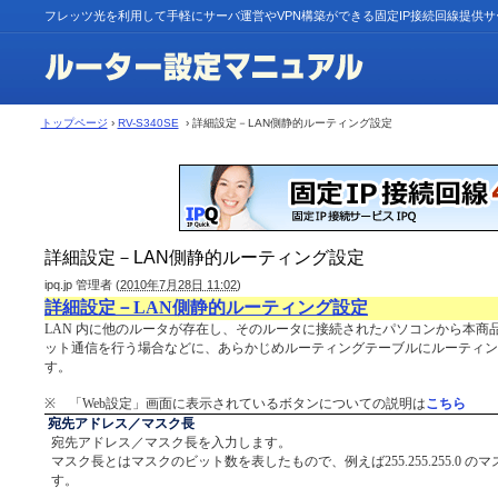
フレッツ光を利用して手軽にサーバ運営やVPN構築ができる固定IP接続回線提供
トップページ
›
RV-S340SE
› 詳細設定－LAN側静的ルーティング設定
詳細設定－LAN側静的ルーティング設定
ipq.jp 管理者
(
2010年7月28日 11:02
)
詳細設定－LAN側静的ルーティング設定
LAN 内に他のルータが存在し、そのルータに接続されたパソコンから本商
ット通信を行う場合などに、あらかじめルーティングテーブルにルーティン
す。
※ 「Web設定」画面に表示されているボタンについての説明は
こちら
宛先アドレス／マスク長
宛先アドレス／マスク長を入力します。
マスク長とはマスクのビット数を表したもので、例えば255.255.255.0 の
す。