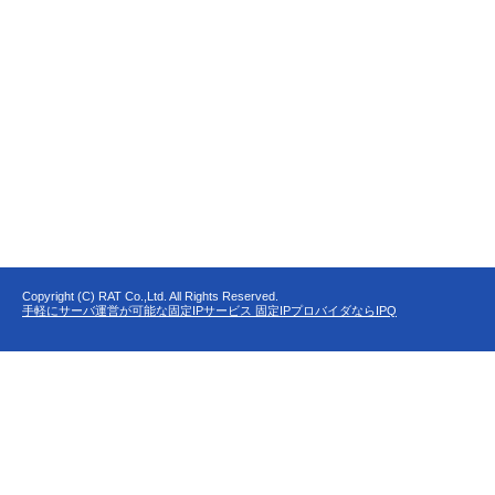
Copyright (C) RAT Co.,Ltd. All Rights Reserved.
手軽にサーバ運営が可能な固定IPサービス 固定IPプロバイダならIPQ