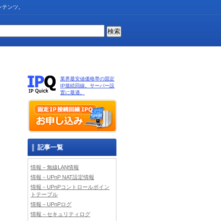
ンテンツ。
業界最安値価格帯の固定
IP接続回線。サーバー設
置に最適。
記事一覧
情報－無線LAN情報
情報－UPnP NAT設定情報
情報－UPnPコントロールポイン
トテーブル
情報－UPnPログ
情報－セキュリティログ