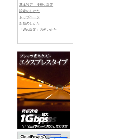
基本設定－接続先設定
設定のしかた
トップページ
起動のしかた
「Web設定」の使いかた