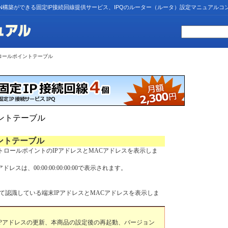
N構築ができる固定IP接続回線提供サービス、IPQのルーター（ルータ）設定マニュアルコ
トロールポイントテーブル
ントテーブル
ントテーブル
トロールポイントのIPアドレスとMACアドレスを表示しま
は、00:00:00:00:00:00で表示されます。
して認識している端末IPアドレスとMACアドレスを表示しま
IPアドレスの更新、本商品の設定後の再起動、バージョン