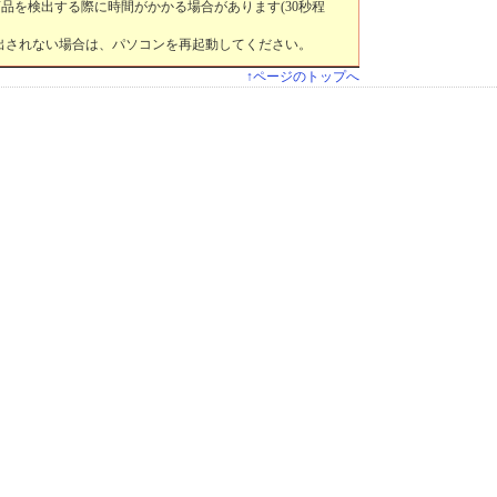
商品を検出する際に時間がかかる場合があります(30秒程
出されない場合は、パソコンを再起動してください。
↑ページのトップへ