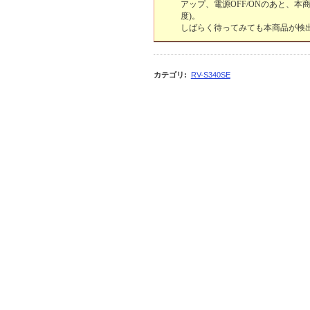
アップ、電源OFF/ONのあと、本
度)。
しばらく待ってみても本商品が検
カテゴリ
:
RV-S340SE