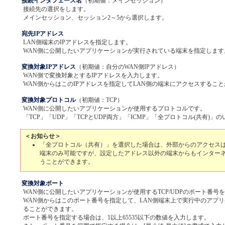
接続インタフェース名
（初期値：メインセッション）
接続先の選択をします。
メインセッション、セッション2～5から選択します。
宛先IPアドレス
LAN側端末のIPアドレスを指定します。
WAN側に公開したいアプリケーションが実行されている端末を指定します
変換対象IPアドレス
（初期値：自分のWAN側IPアドレス）
WAN側で変換対象とするIPアドレスを入力します。
WAN側からはこのIPアドレスを指定してLAN側の端末にアクセスするこ
変換対象プロトコル
（初期値：TCP）
WAN側に公開したいアプリケーションが使用するプロトコルです。
「TCP」「UDP」「TCPとUDP両方」「ICMP」「全プロトコル(共有)
＜お知らせ＞
「全プロトコル（共有）」を選択した場合は、外部からのアクセス
端末のみ可能ですが、設定したアドレス以外の端末からもインター
うことができます。
変換対象ポート
WAN側に公開したいアプリケーションが使用するTCP/UDPのポート番号
WAN側からはこのポート番号を指定して、LAN側端末上で実行中のアプ
ることができます。
ポート番号を指定する場合は、1以上65535以下の数値を入力します。