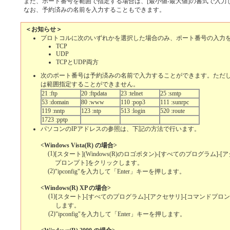
また、ポート番号を範囲で指定する場合は、[最小値-最大値]の書式で入力
なお、予約済みの名前を入力することもできます。
＜お知らせ＞
プロトコルに次のいずれかを選択した場合のみ、ポート番号の入力
TCP
UDP
TCPとUDP両方
次のポート番号は予約済みの名前で入力することができます。ただ
は範囲指定することができません。
21 :ftp
20 :ftpdata
23 :telnet
25 :smtp
53 :domain
80 :www
110 :pop3
111 :sunrpc
119 :nntp
123 :ntp
513 :login
520 :route
1723 :pptp
パソコンのIPアドレスの参照は、下記の方法で行います。
<Windows Vista(R) の場合>
(1)
[スタート](Windows(R)のロゴボタン)-[すべてのプログラム]-[
プロンプト]をクリックします。
(2)
"ipconfig"を入力して「Enter」キーを押します。
<Windows(R) XP の場合>
(1)
[スタート]-[すべてのプログラム]-[アクセサリ]-[コマンドプロ
します。
(2)
"ipconfig"を入力して「Enter」キーを押します。