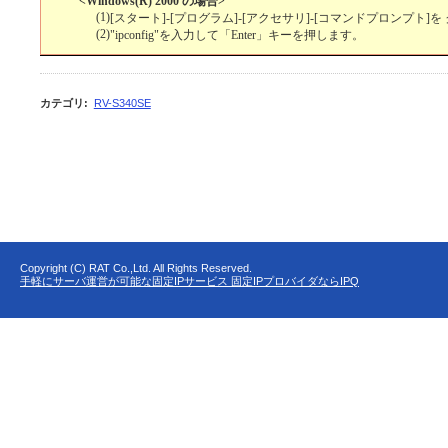
<Windows(R) 2000 の場合>
(1)
[スタート]-[プログラム]-[アクセサリ]-[コマンドプロンプト]
(2)
"ipconfig"を入力して「Enter」キーを押します。
カテゴリ
:
RV-S340SE
Copyright (C) RAT Co.,Ltd. All Rights Reserved.
手軽にサーバ運営が可能な固定IPサービス 固定IPプロバイダならIPQ