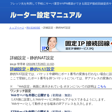
フレッツ光を利用して手軽にサーバ運営やVPN構築ができる固定IP接続回線提供
トップページ
›
RV-S340SE
› 詳細設定－静的NAT設定
詳細設定－静的NAT設定
ipq.jp 管理者
(
2010年7月28日 11:02
)
詳細設定－静的NAT設定
静的NAT設定では、パケット中継時にポート番号の変換を行わない場合に
ここで登録したポート番号を持つパケットについては、IPアドレスの変換
※ 「Web設定」画面に表示されている ボタンについての説明は
こちら
ワンタッチ設定
Webサーバを外部に公開する
（初期値：無効）
LAN側に設置したWebサーバに外部からアクセスできるようにします。
Webサーバとして動作させる端末のIPアドレスを入力します。
FTPサーバを外部に公開する
（初期値：無効）