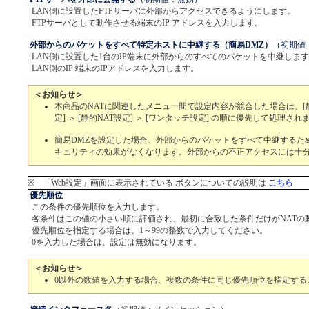
LAN側に設置したFTPサーバに外部からアクセスできるようにします。
FTPサーバとして動作させる端末のIP アドレスを入力します。
外部からのパケットをすべて特定ホストに中継する（簡易DMZ）
（初期値
LAN側に設置した1台のIP端末に外部からのすべてのパケットを中継しま
LAN側のIP 端末のIPアドレスを入力します。
＜お知らせ＞
本商品のNATに関連したメニュー間で設定内容が競合した場合は、[
定] ＞ [静的NAT設定] ＞ [ワンタッチ設定] の順に優先して処理され
簡易DMZを設定した場合、外部からのパケットをすべて中継するため
キュリティの効果がなくなります。外部からの不正アクセスには十
※ 「Web設定」画面に表示されている ボタンについての説明は
こちら
優先順位
この条件の優先順位を入力します。
各条件はこの値の小さい順に評価され、最初に合致した条件だけがNATの
優先順位を指定する場合は、1～99の整数で入力してください。
0を入力した場合は、設定は無効になります。
＜お知らせ＞
0以外の数値を入力する場合、複数の条件に同じ優先順位を指定する