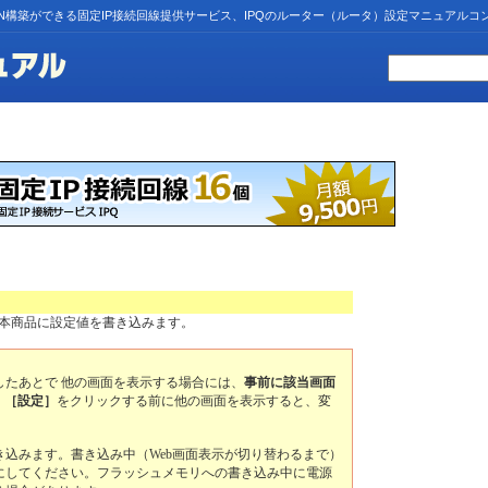
N構築ができる固定IP接続回線提供サービス、IPQのルーター（ルータ）設定マニュアルコ
、本商品に設定値を書き込みます。
したあとで 他の画面を表示する場合には、
事前に該当画面
。
［設定］
をクリックする前に他の画面を表示すると、変
込みます。書き込み中（Web画面表示が切り替わるまで）
にしてください。フラッシュメモリへの書き込み中に電源