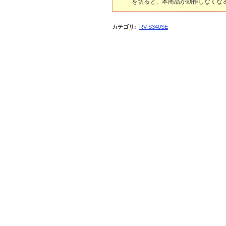
を切ると、本商品が動作しなくな
カテゴリ
:
RV-S340SE