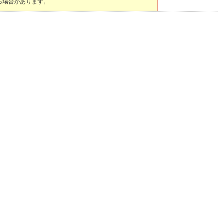
る場合があります。