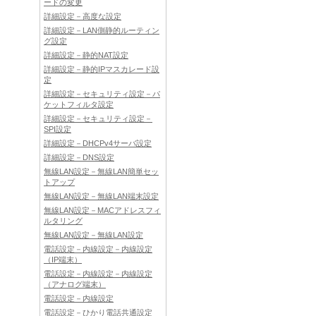
ードの変更
詳細設定－高度な設定
詳細設定－LAN側静的ルーティン
グ設定
詳細設定－静的NAT設定
詳細設定－静的IPマスカレード設
定
詳細設定－セキュリティ設定－パ
ケットフィルタ設定
詳細設定－セキュリティ設定－
SPI設定
詳細設定－DHCPv4サーバ設定
詳細設定－DNS設定
無線LAN設定－無線LAN簡単セッ
トアップ
無線LAN設定－無線LAN端末設定
無線LAN設定－MACアドレスフィ
ルタリング
無線LAN設定－無線LAN設定
電話設定－内線設定－内線設定
（IP端末）
電話設定－内線設定－内線設定
（アナログ端末）
電話設定－内線設定
電話設定－ひかり電話共通設定