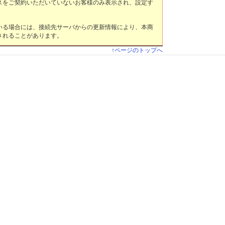
スをご契約いただいていないお客様のみ表示され、設定す
いる場合には、接続先サーバからの更新情報により、本商
されることがあります。
↑ページのトップへ