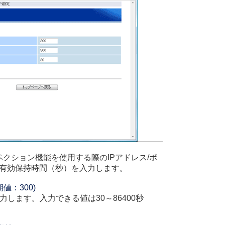
ペクション機能を使用する際のIPアドレス/ポ
有効保持時間（秒）を入力します。
期値：300)
力します。入力できる値は30～86400秒