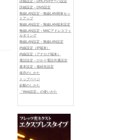
詳細設定－DHCPv4サーバ設定
詳細設定－DNS設定
無線LAN設定－無線LAN簡単セッ
トアップ
無線LAN設定－無線LAN端末設定
無線LAN設定－MACアドレスフィ
ルタリング
無線LAN設定－無線LAN設定
内線設定（IP端末）
内線設定（アナログ端末）
電話設定－ひかり電話共通設定
基本設定－接続先設定
保存のしかた
トップページ
起動のしかた
「Web設定」の使いかた