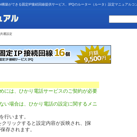
N構築ができる固定IP接続回線提供サービス、IPQのルーター（ルータ）設定マニュアルコ
話共通設定
めには、ひかり電話サービスのご契約が必要
ない場合は、ひかり電話の設定に関するメニ
を行います。
をクリックすると設定内容が反映され、[保
が保存されます。