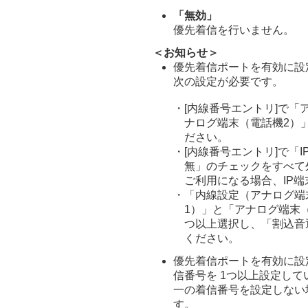
「無効」
優先着信を行いません。
＜お知らせ＞
優先着信ポートを有効に設
次の設定が必要です。
・
[内線番号エントリ]で「
ナログ端末（電話機2）
ださい。
・
[内線番号エントリ]で「I
無」のチェックをすべて
ご利用になる場合、IP
・
「内線設定（アナログ端
1）」と「アナログ端末
つ以上選択し、「割込音
ください。
優先着信ポートを有効に設
信番号を 1つ以上設定して
一の着信番号を設定しない
す。