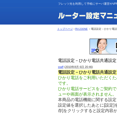
フレッツ光を利用して手軽にサーバ運営やVP
トップページ
›
RV-230NE
› 電話設定－ひかり電
電話設定－ひかり電話共通設定
staff
(
2010年8月 6日 20:46
)
電話設定－ひかり電話共通設定
ひかり電話をご利用いただくた
です。
ひかり電話サービスをご契約で
ューや画面が表示されません。
本商品の電話機能に関する設定
設定値を選択したあとに[設定]
存]をクリックすると設定内容