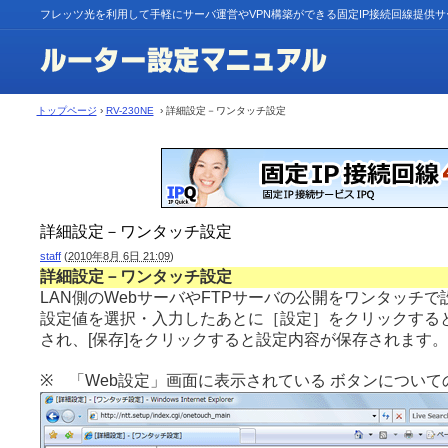
フレッツ光を利用して手軽にサーバ運営やVPN構築ができる固定IP接続回線提供
トップページ
›
RV-230NE
› 詳細設定－ワンタッチ設定
詳細設定－ワンタッチ設定
staff
(
2010年8月 6日 21:09
)
詳細設定－ワンタッチ設定
LAN側のWebサーバやFTPサーバの公開をワンタッチ
設定値を選択・入力したあとに［設定］をクリックする
され、[保存]をクリックすると設定内容が保存されます。
※ 「Web設定」画面に表示されている ボタンについて