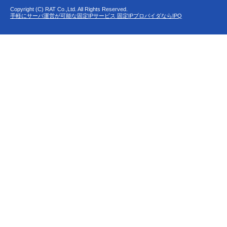
Copyright (C) RAT Co.,Ltd. All Rights Reserved.
手軽にサーバ運営が可能な固定IPサービス 固定IPプロバイダならIPQ