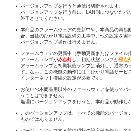
バージョンアップを行うと通信は切断されます。
バージョンアップを行う前に、LAN側につないだパ
終了させてください。
本商品のファームウェアの更新中や、本商品の再起
合、当社のひかり電話設備の工事中、他の設定を実
バージョンアップ操作は行えません。
ファームウェアの更新中（手動更新またはファイル
アラームランプが
赤点灯
し、初期状態ランプが
橙点
アラームランプと初期状態ランプは消灯し、通常の
す。なお、この機能の動作には、ひかり電話サービ
インターネット接続の設定が必要です。
お使いの本商品用以外のファームウェアを使ってバ
うことはできません。
無理にバージョンアップを行うと、本商品が動作し
このバージョンアップは、すべての機能のバージョ
ものではありません。
バージョンアップする前に現状の設定値を保存して