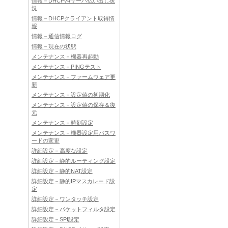
情報－DHCPv4サーバ払い出し状
況
情報－DHCPクライアント取得情
報
情報－通信情報ログ
情報－現在の状態
メンテナンス－機器再起動
メンテナンス－PINGテスト
メンテナンス－ファームウェア更
新
メンテナンス－設定値の初期化
メンテナンス－設定値の保存＆復
元
メンテナンス－時刻設定
メンテナンス－機器設定用パスワ
ードの変更
詳細設定－高度な設定
詳細設定－静的ルーティング設定
詳細設定－静的NAT設定
詳細設定－静的IPマスカレード設
定
詳細設定－ワンタッチ設定
詳細設定－パケットフィルタ設定
詳細設定－SPI設定