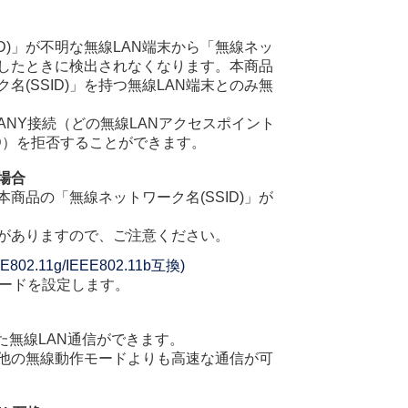
ID)」が不明な無線LAN端末から「無線ネッ
検索したときに検出されなくなります。本商品
名(SSID)」を持つ無線LAN端末とのみ無
ANY接続（どの無線LANアクセスポイント
D）を拒否することができます。
場合
本商品の「無線ネットワーク名(SSID)」が
がありますので、ご注意ください。
02.11g/IEEE802.11b互換)
ードを設定します。
拠した無線LAN通信ができます。
他の無線動作モードよりも高速な通信が可