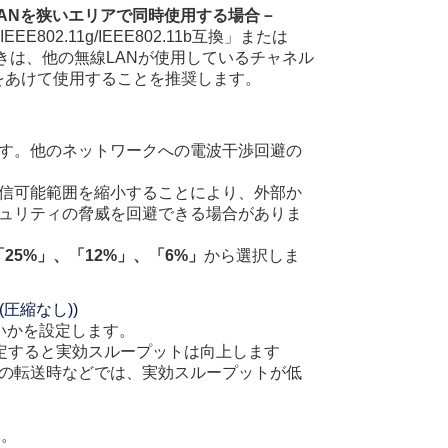
ANを狭いエリアで同時使用する場合－
802.11g/IEEE802.11b互換」または
」のときは、他の無線LANが使用しているチャネル
をあけて使用することを推奨します。
す。他のネットワークへの電波干渉回避の
信可能範囲を縮小することにより、外部か
ュリティの脅威を回避できる場合がありま
「25%」、「12%」、「6%」
から選択しま
圧縮なし))
いかを設定します。
設定すると実効スループットは向上します
の転送時などでは、実効スループットが低
ん。