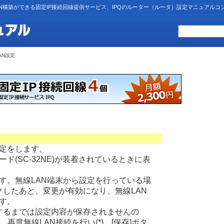
N構築ができる固定IP接続回線提供サービス、IPQのルーター（ルータ）設定マニュアルコ
AN設定
設定をします。
ド(SC-32NE)が装着されているときに表
す。無線LAN端末から設定を行っている場
クしたあと、変更が有効になり、無線LAN
す。
クするまでは設定内容が保存されませんの
再度無線LAN接続を行い(*)、[保存]ボタ