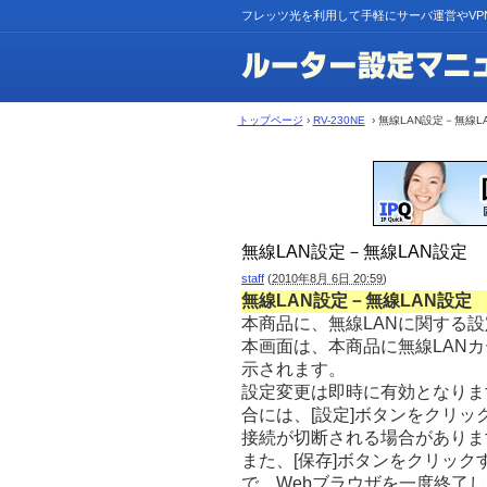
フレッツ光を利用して手軽にサーバ運営やVP
トップページ
›
RV-230NE
› 無線LAN設定－無線L
無線LAN設定－無線LAN設定
staff
(
2010年8月 6日 20:59
)
無線LAN設定－無線LAN設定
本商品に、無線LANに関する
本画面は、本商品に無線LANカー
示されます。
設定変更は即時に有効となりま
合には、[設定]ボタンをクリッ
接続が切断される場合がありま
また、[保存]ボタンをクリッ
で、Webブラウザを一度終了し、