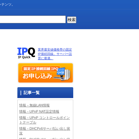
ンテンツ。
業界最安値価格帯の固定
IP接続回線。サーバー設
置に最適。
記事一覧
情報－無線LAN情報
情報－UPnP NAT設定情報
情報－UPnP コントロールポイン
トテーブル
情報－DHCPv6サーバ払い出し状
況