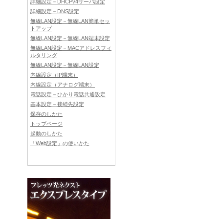
詳細設定－DHCPv4サーバ設定
詳細設定－DNS設定
無線LAN設定－無線LAN簡単セッ
トアップ
無線LAN設定－無線LAN端末設定
無線LAN設定－MACアドレスフィ
ルタリング
無線LAN設定－無線LAN設定
内線設定（IP端末）
内線設定（アナログ端末）
電話設定－ひかり電話共通設定
基本設定－接続先設定
保存のしかた
トップページ
起動のしかた
「Web設定」の使いかた