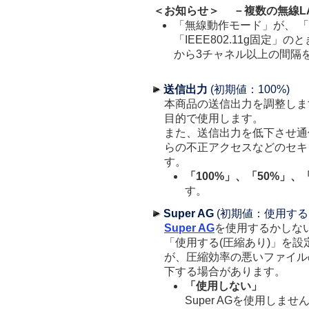
＜お知らせ＞ －複数の無線L
「無線動作モード」が、 「IEEE
「IEEE802.11g固定
から3チャネル以上の間隔
送信出力
(初期値：100%)
本商品の送信出力を調整しま
目的で使用します。
また、送信出力を低下させ通
らの不正アクセスなどのセキ
す。
「100%」、「50%」、
す。
Super AG
(初期値：使用する(
Super AG
を使用するかしな
「使用する(圧縮あり)」を
が、圧縮効率の悪いファイル
下する場合があります。
「使用しない」
Super AGを使用しませ