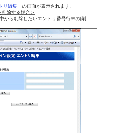
トリ編集」
の画面が表示されます。
を削除する場合＞
の中から削除したいエントリ番号行末の[削