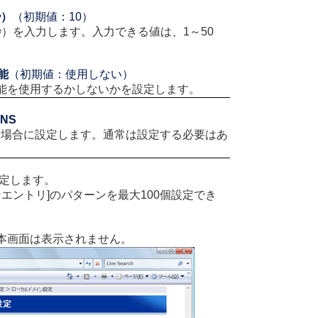
秒）
（初期値：10）
ト（秒）を入力します。入力できる値は、1～50
能
（初期値：使用しない）
機能を使用するかしないかを設定します。
］
NS
ある場合に設定します。通常は設定する必要はあ
定します。
エントリ]のパターンを最大100個設定でき
、本画面は表示されません。