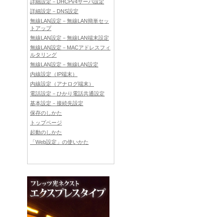
詳細設定－DHCPv4サーバ設定
詳細設定－DNS設定
無線LAN設定－無線LAN簡単セッ
トアップ
無線LAN設定－無線LAN端末設定
無線LAN設定－MACアドレスフィ
ルタリング
無線LAN設定－無線LAN設定
内線設定（IP端末）
内線設定（アナログ端末）
電話設定－ひかり電話共通設定
基本設定－接続先設定
保存のしかた
トップページ
起動のしかた
「Web設定」の使いかた