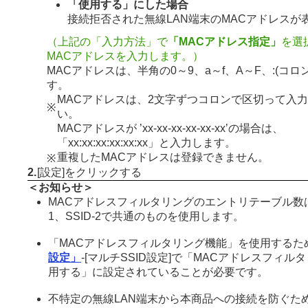
「使用する」にした場合
接続拒否された無線LAN端末のMACアドレスが
（上記の「入力方法」で
「MACアドレス指定」
を選
MACアドレスを入力します。）
MACアドレスは、半角の0～9、a～f、A～F、:(コロ
す。
MACアドレスは、2文字ずつコロンで区切って入
※
い。
MACアドレスが ’xx-xx-xx-xx-xx-xx’の場合は、
「xx:xx:xx:xx:xx:xx」と入力します。
重複したMACアドレスは登録できません。
※
2.
[設定]をクリックする
＜お知らせ＞
MACアドレスフィルタリングのエントリテーブル数は3
1、SSID-2で共通のものを使用します。
「MACアドレスフィルタリング機能」を使用するた
設定」
-[マルチSSID設定]で「MACアドレスフィ
用する」に設定されていることが必要です。
不特定の無線LAN端末から本商品への接続を防ぐた