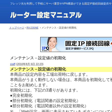
フレッツ光を利用して手軽にサーバ運営やVPN構築ができる固定IP接続回線提供
トップページ
›
RV-230NE
› メンテナンス－設定値の初期化
メンテナンス－設定値の初期化
staff
(
2010年8月 6日 22:23
)
メンテナンス－設定値の初期化
本商品の設定内容を工場出荷時に戻します。
本商品がうまく動作しない場合は、本商品を初期化して
ことをお勧めします。
初期化には、下記の3通りがあります。
●
完全初期化
●
部分初期化（電話関連の設定初期化）
●
部分初期化（電話関連以外の設定初期化）
※ 「Web設定」画面に表示されている ボタンについて