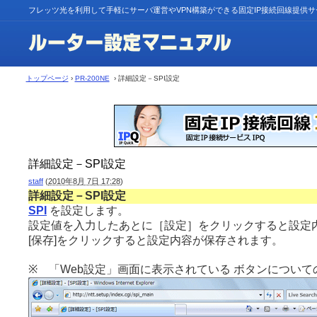
フレッツ光を利用して手軽にサーバ運営やVPN構築ができる固定IP接続回線提供
トップページ
›
PR-200NE
› 詳細設定－SPI設定
詳細設定－SPI設定
staff
(
2010年8月 7日 17:28
)
詳細設定－SPI設定
SPI
を設定します。
設定値を入力したあとに［設定］をクリックすると設定
[保存]をクリックすると設定内容が保存されます。
※ 「Web設定」画面に表示されている ボタンについて