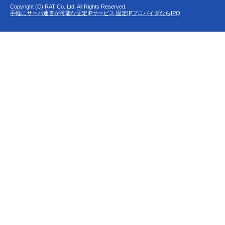
Copyright (C) RAT Co.,Ltd. All Rights Reserved.
手軽にサーバ運営が可能な固定IPサービス 固定IPプロバイダならIPQ