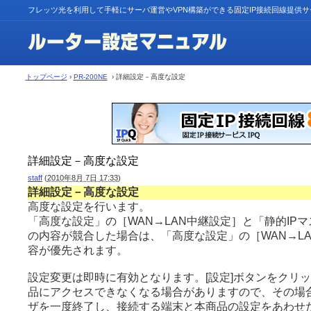
フレッツ光を利用して手軽にサーバ運営やVPN構築ができる固定IP接続回線提供
トップページ
›
PR-200NE
› 詳細設定－高度な設定
詳細設定－高度な設定
staff
(
2010年8月 7日 17:33
)
詳細設定－高度な設定
高度な設定を行います。
「高度な設定」の［WAN→LAN中継設定］と「静的IP
の内容が競合した場合は、「高度な設定」の［WAN→L
容が優先されます。
設定変更は即時に有効となります。[設定]ボタンをクリ
品にアクセスできなくなる場合がありますので、その場合
ザを一度終了し、接続する端末と本商品の設定をあわせた