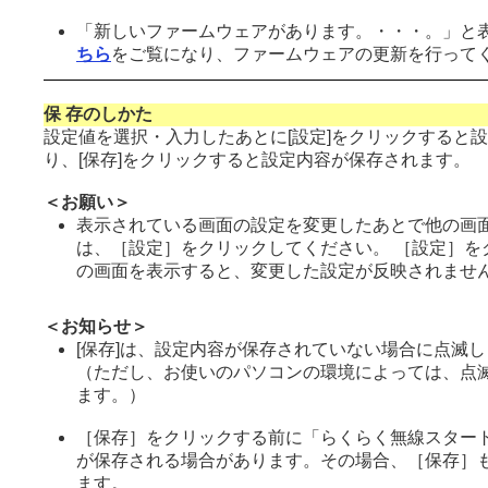
「新しいファームウェアがあります。・・・。」と
ちら
をご覧になり、ファームウェアの更新を行って
保 存のしかた
設定値を選択・入力したあとに[設定]をクリックすると
り、[保存]をクリックすると設定内容が保存されます。
＜お願い＞
表示されている画面の設定を変更したあとで他の画
は、［設定］をクリックしてください。 ［設定］を
の画面を表示すると、変更した設定が反映されませ
＜お知らせ＞
[保存]は、設定内容が保存されていない場合に点滅
（ただし、お使いのパソコンの環境によっては、点
ます。）
［保存］をクリックする前に「らくらく無線スター
が保存される場合があります。その場合、［保存］も
ます。