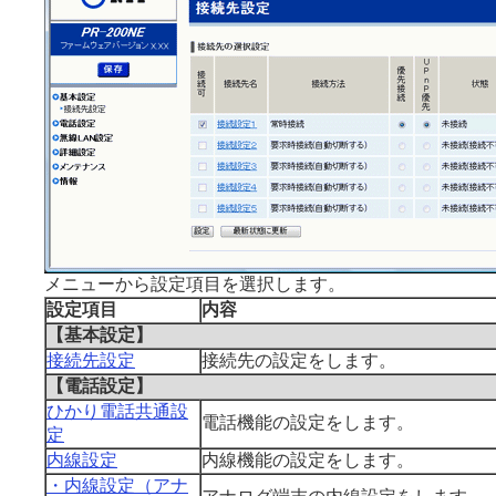
メニューから設定項目を選択します。
設定項目
内容
【基本設定】
接続先設定
接続先の設定をします。
【電話設定】
ひかり電話共通設
電話機能の設定をします。
定
内線設定
内線機能の設定をします。
・内線設定（アナ