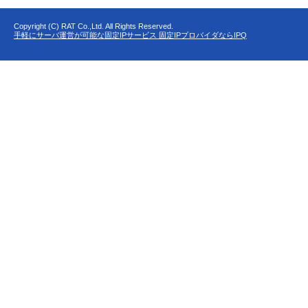
Copyright (C) RAT Co.,Ltd. All Rights Reserved.
手軽にサーバ運営が可能な固定IPサービス 固定IPプロバイダならIPQ