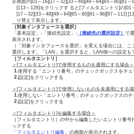
画面の[01～16][17～32][33～48][49～64][65～80][81～9
※
[113～128]をクリックす ると[フィルタエントリ]の[01～10
[17～32][33～48][49～64][65～80][81～96][97～112] 
り替えて表示します。
［対象インタフェースを選択］
「基本設定」-「接続先設定」-
［接続先の選択設定］
で
表示されます。
（「対象インタフェースを選択」を変える場合には、こ
選択します。「LAN」を選択すると、LAN側への設定も
［フィルタエントリ］
＜[フィルタエントリ]で使用するものを適用にする場合＞
1.
使用する「エントリ番号」のチェックボックスをチェ
2.
[設定]をクリックする
＜[フィルタエントリ]で使用しないものを未適用にする
1.
使用しない「エントリ番号」のチェックボックスのチ
2.
[設定]をクリックする
＜[フィルタエントリ]を編集する場合＞
［フィルタエントリ］の中から編集したいエントリ番号行
ックする
「フィルタエントリ編集」
の画面が表示されます。