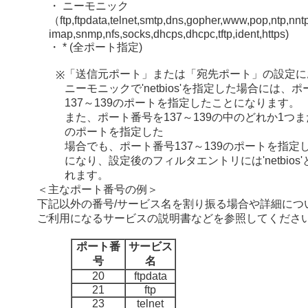
・ ニーモニック
（ftp,ftpdata,telnet,smtp,dns,gopher,www,pop,ntp,nntp
imap,snmp,nfs,socks,dhcps,dhcpc,tftp,ident,https)
・ * (全ポート指定)
「送信元ポート」または「宛先ポート」の設定に
※
ニーモニックで'netbios'を指定した場合には、
137～139のポートを指定したことになります。
また、ポート番号を137～139の中のどれか1つま
のポートを指定した
場合でも、ポート番号137～139のポートを指定
になり、設定後のフィルタエントリには'netbios
れます。
＜主なポート番号の例＞
下記以外の番号/サービス名を割り振る場合や詳細につ
ご利用になるサービスの説明書などを参照してくださ
ポート番
サービス
号
名
20
ftpdata
21
ftp
23
telnet