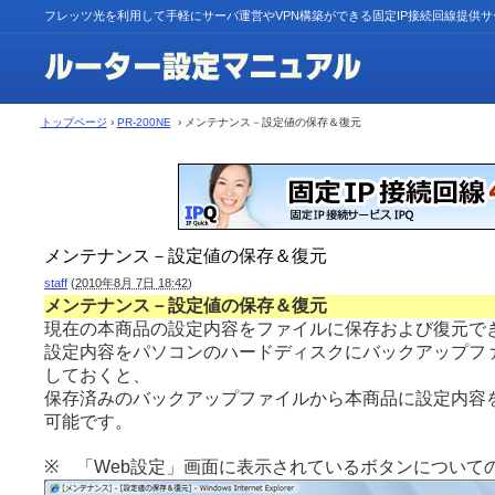
フレッツ光を利用して手軽にサーバ運営やVPN構築ができる固定IP接続回線提供
トップページ
›
PR-200NE
› メンテナンス－設定値の保存＆復元
メンテナンス－設定値の保存＆復元
staff
(
2010年8月 7日 18:42
)
メンテナンス－設定値の保存＆復元
現在の本商品の設定内容をファイルに保存および復元で
設定内容をパソコンのハードディスクにバックアップフ
しておくと、
保存済みのバックアップファイルから本商品に設定内容
可能です。
※ 「Web設定」画面に表示されているボタンについて