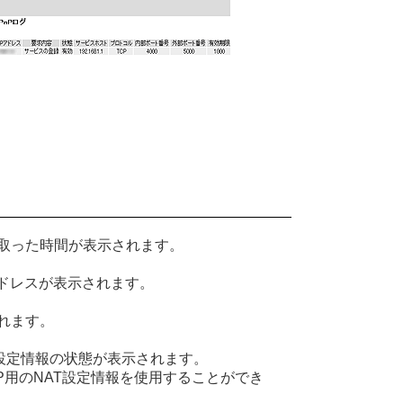
取った時間が表示されます。
アドレスが表示されます。
れます。
T設定情報の状態が表示されます。
P用のNAT設定情報を使用することができ