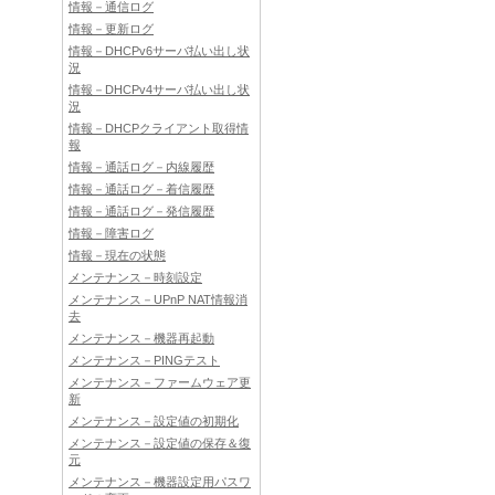
情報－通信ログ
情報－更新ログ
情報－DHCPv6サーバ払い出し状
況
情報－DHCPv4サーバ払い出し状
況
情報－DHCPクライアント取得情
報
情報－通話ログ－内線履歴
情報－通話ログ－着信履歴
情報－通話ログ－発信履歴
情報－障害ログ
情報－現在の状態
メンテナンス－時刻設定
メンテナンス－UPnP NAT情報消
去
メンテナンス－機器再起動
メンテナンス－PINGテスト
メンテナンス－ファームウェア更
新
メンテナンス－設定値の初期化
メンテナンス－設定値の保存＆復
元
メンテナンス－機器設定用パスワ