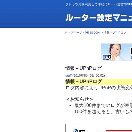
フレッツ光を利用して手軽にサーバ運営やVP
トップページ
›
PR-S300HI
› 情報－UPnPログ
情報－UPnPログ
staff
(
2010年8月 3日 00:02
)
情報－UPnPログ
ログ内容によりUPnPの状態
＜お知らせ＞
最大100件までのログが表
100件を超えると、古い