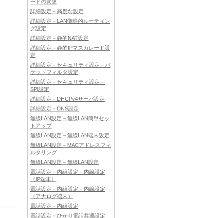
ードの変更
詳細設定－高度な設定
詳細設定－LAN側静的ルーティン
グ設定
詳細設定－静的NAT設定
詳細設定－静的IPマスカレード設
定
詳細設定－セキュリティ設定－パ
ケットフィルタ設定
詳細設定－セキュリティ設定－
SPI設定
詳細設定－DHCPv4サーバ設定
詳細設定－DNS設定
無線LAN設定－無線LAN簡単セッ
トアップ
無線LAN設定－無線LAN端末設定
無線LAN設定－MACアドレスフィ
ルタリング
無線LAN設定－無線LAN設定
電話設定－内線設定－内線設定
（IP端末）
電話設定－内線設定－内線設定
（アナログ端末）
電話設定－内線設定
電話設定－ひかり電話共通設定