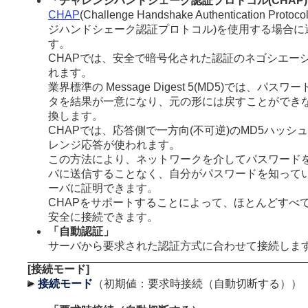
「チャレンジハンドシェーク認証プロトコル(CHAP
CHAP
(Challenge Handshake Authentication Proto
ジハンドシェーク認証プロトコル)を使用する場合に
す。
CHAPでは、安全で暗号化された認証のネゴシエー
れます。
業界標準の Message Digest 5(MD5)では、パス
タを結果が一意になり、元の形には戻すことができ
換します。
CHAPでは、応答側で一方向(不可逆)のMD5ハッシ
レンジ応答が使われます。
この方法により、ネットワークを介してパスワード
バに送信することなく、自分がパスワードを知って
ーバに証明できます。
CHAPをサポートすることによって、ほとんどすべ
安全に接続できます。
「自動認証」
サーバから要求された認証方式に合わせて接続しま
[接続モード]
接続モード
（初期値：要求時接続（自動切断する））