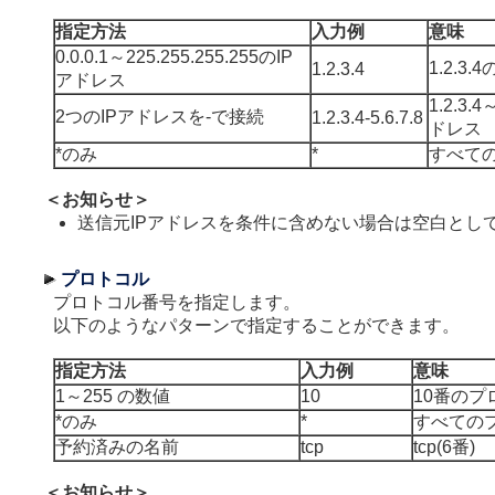
指定方法
入力例
意味
0.0.0.1～225.255.255.255のIP
1.2.3.
1.2.3.4
アドレス
1.2.3.
2つのIPアドレスを-で接続
1.2.3.4-5.6.7.8
ドレス
*のみ
*
すべての
＜お知らせ＞
送信元IPアドレスを条件に含めない場合は空白とし
プロトコル
プロトコル番号を指定します。
以下のようなパターンで指定することができます。
指定方法
入力例
意味
1～255 の数値
10
10番のプ
*のみ
*
すべての
予約済みの名前
tcp
tcp(6番)
＜お知らせ＞