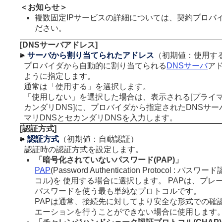
＜お知らせ＞
複数固定IPサービスの詳細については、契約プロバ
ださい。
[DNSサーバアドレス]
サーバから割り当てられたアドレス
（初期値：使用す
プロバイダから自動的に割り当てられる
DNSサーバ
ア
ように指定します。
通常は「使用する」を選択します。
「使用しない」を選択した場合は、表示される[プライマリ
カンダリDNS]に、プロバイダから指定されたDNSサー
マリDNSとセカンダリDNSを入力します。
[認証方式]
認証方式
（初期値：自動認証）
認証時の認証方式を設定します。
「暗号化されていないパスワード(PAP)」
PAP
(Password Authentication Protocol : パス
コル)を 使用する場合に選択します。 PAPは、プレ
パスワードを使う最も単純なプロトコルです。
PAPは通常、接続先に対してより安全な形式での確
エーションを行うことができない場合に使用します