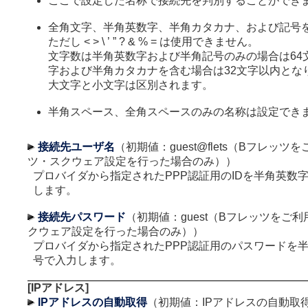
ここで設定した名称で接続先を判別することができ
全角文字、半角英数字、半角カタカナ、および記号
ただし < > \ ’ ” ? & % = は使用できません。
文字数は半角英数字および半角記号のみの場合は64
字および半角カタカナを含む場合は32文字以内とな
大文字と小文字は区別されます。
半角スペース、全角スペースのみの名称は設定でき
接続先ユーザ名
（初期値：guest@flets（Bフレッツ
ツ・スクウェア設定を行った場合のみ））
プロバイダから指定されたPPP認証用のIDを半角英数
します。
接続先パスワード
（初期値：guest（Bフレッツをご
クウェア設定を行った場合のみ））
プロバイダから指定されたPPP認証用のパスワードを
号で入力します。
[IPアドレス]
IPアドレスの自動取得
（初期値：IPアドレスの自動取