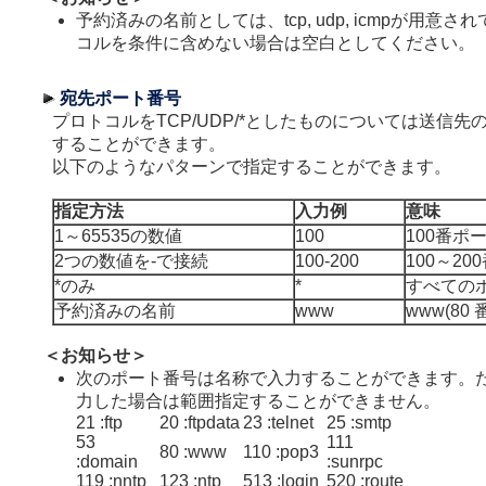
予約済みの名前としては、tcp, udp, icmpが用意
コルを条件に含めない場合は空白としてください。
宛先ポート番号
プロトコルをTCP/UDP/*としたものについては送信
することができます。
以下のようなパターンで指定することができます。
指定方法
入力例
意味
1～65535の数値
100
100番ポ
2つの数値を-で接続
100-200
100～2
*のみ
*
すべての
予約済みの名前
www
www(80
＜お知らせ＞
次のポート番号は名称で入力することができます。
力した場合は範囲指定することができません。
21 :ftp
20 :ftpdata
23 :telnet
25 :smtp
53
111
80 :www
110 :pop3
:domain
:sunrpc
119 :nntp
123 :ntp
513 :login
520 :route