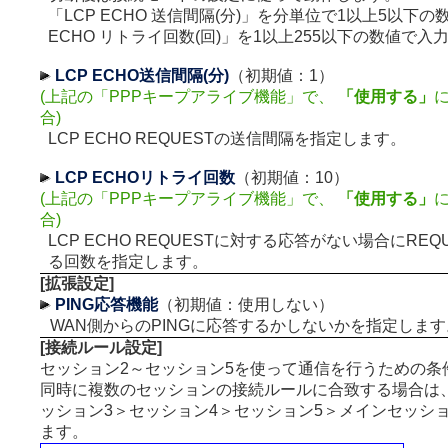
「LCP ECHO 送信間隔(分)」を分単位で1以上5以下の
ECHO リトライ回数(回)」を1以上255以下の数値で入
LCP ECHO送信間隔(分)
（初期値：1）
(上記の「PPPキープアライブ機能」で、
「使用する」
合)
LCP ECHO REQUESTの送信間隔を指定します。
LCP ECHOリトライ回数
（初期値：10）
(上記の「PPPキープアライブ機能」で、
「使用する」
合)
LCP ECHO REQUESTに対する応答がない場合にRE
る回数を指定します。
[拡張設定]
PING応答機能
（初期値：使用しない）
WAN側からのPINGに応答するかしないかを指定します
[接続ルール設定]
セッション2～セッション5を使って通信を行うための条
同時に複数のセッションの接続ルールに合致する場合は
ッション3＞セッション4＞セッション5＞メインセッシ
ます。