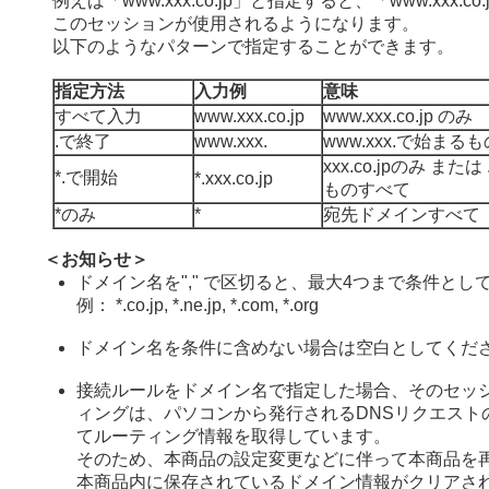
例えば「www.xxx.co.jp」と指定すると、「www.xxx.c
このセッションが使用されるようになります。
以下のようなパターンで指定することができます。
指定方法
入力例
意味
すべて入力
www.xxx.co.jp
www.xxx.co.jp のみ
.で終了
www.xxx.
www.xxx.で始まる
xxx.co.jpのみ または 
*.で開始
*.xxx.co.jp
ものすべて
*のみ
*
宛先ドメインすべて
＜お知らせ＞
ドメイン名を"," で区切ると、最大4つまで条件とし
例： *.co.jp, *.ne.jp, *.com, *.org
ドメイン名を条件に含めない場合は空白としてくだ
接続ルールをドメイン名で指定した場合、そのセッ
ィングは、パソコンから発行されるDNSリクエスト
てルーティング情報を取得しています。
そのため、本商品の設定変更などに伴って本商品を
本商品内に保存されているドメイン情報がクリアさ