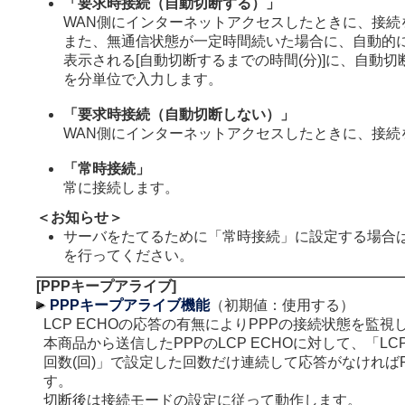
「要求時接続（自動切断する）」
WAN側にインターネットアクセスしたときに、接続
また、無通信状態が一定時間続いた場合に、自動的
表示される[自動切断するまでの時間(分)]に、自動
を分単位で入力します。
「要求時接続（自動切断しない）」
WAN側にインターネットアクセスしたときに、接続
「常時接続」
常に接続します。
＜お知らせ＞
サーバをたてるために「常時接続」に設定する場合
を行ってください。
[PPPキープアライブ]
PPPキープアライブ機能
（初期値：使用する）
LCP ECHOの応答の有無によりPPPの接続状態を監視
本商品から送信したPPPのLCP ECHOに対して、「LCP
回数(回)」で設定した回数だけ連続して応答がなければ
す。
切断後は接続モードの設定に従って動作します。