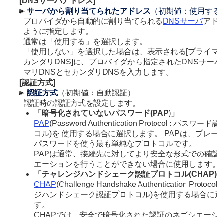
[DNSサーバアドレス]
サーバから割り当てられたアドレス
（初期値：使用す
プロバイダから自動的に割り当てられる
DNSサーバ
ア
ように指定します。
通常は「使用する」を選択します。
「使用しない」を選択した場合は、表示される[プライマリ
カンダリDNS]に、プロバイダから指定されたDNSサー
マリDNSとセカンダリDNSを入力します。
[認証方式]
認証方式
（初期値：自動認証）
認証時の認証方式を設定します。
「暗号化されていないパスワード(PAP)」
PAP
(Password Authentication Protocol : パス
コル)を 使用する場合に選択します。 PAPは、プレ
パスワードを使う最も単純なプロトコルです。
PAPは通常、接続先に対してより安全な形式での確
エーションを行うことができない場合に使用します
「チャレンジハンドシェーク認証プロトコル(CHAP
CHAP
(Challenge Handshake Authentication Proto
ジハンドシェーク認証プロトコル)を使用する場合に
す。
CHAPでは、安全で暗号化された認証のネゴシエー