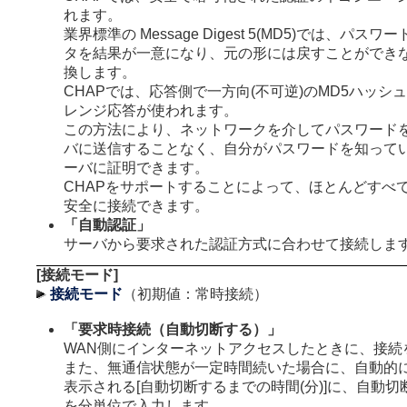
れます。
業界標準の Message Digest 5(MD5)では、パス
タを結果が一意になり、元の形には戻すことができ
換します。
CHAPでは、応答側で一方向(不可逆)のMD5ハッシ
レンジ応答が使われます。
この方法により、ネットワークを介してパスワード
バに送信することなく、自分がパスワードを知って
ーバに証明できます。
CHAPをサポートすることによって、ほとんどすべ
安全に接続できます。
「自動認証」
サーバから要求された認証方式に合わせて接続しま
[接続モード]
接続モード
（初期値：常時接続）
「要求時接続（自動切断する）」
WAN側にインターネットアクセスしたときに、接続
また、無通信状態が一定時間続いた場合に、自動的
表示される[自動切断するまでの時間(分)]に、自動
を分単位で入力します。