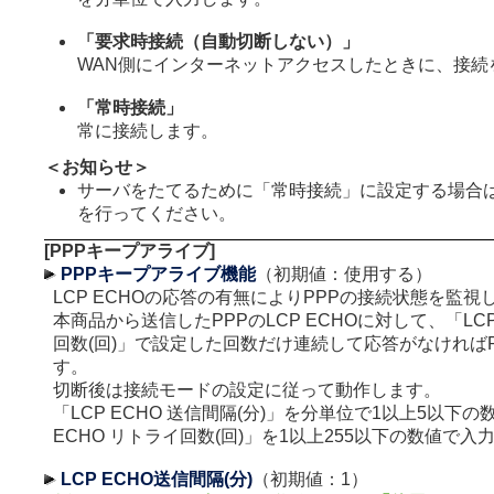
「要求時接続（自動切断しない）」
WAN側にインターネットアクセスしたときに、接続
「常時接続」
常に接続します。
＜お知らせ＞
サーバをたてるために「常時接続」に設定する場合
を行ってください。
[PPPキープアライブ]
PPPキープアライブ機能
（初期値：使用する）
LCP ECHOの応答の有無によりPPPの接続状態を監視
本商品から送信したPPPのLCP ECHOに対して、「LCP
回数(回)」で設定した回数だけ連続して応答がなければ
す。
切断後は接続モードの設定に従って動作します。
「LCP ECHO 送信間隔(分)」を分単位で1以上5以下の
ECHO リトライ回数(回)」を1以上255以下の数値で入
LCP ECHO送信間隔(分)
（初期値：1）