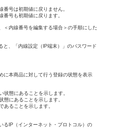
線番号は初期値に戻りません。
線番号も初期値に戻ります。
、＜内線番号を編集する場合＞の手順にした
ると、「内線設定（IP端末）」のパスワード
ために本商品に対して行う登録の状態を表示
い状態にあることを示します。
状態にあることを示します。
であることを示します。
いるIP（インターネット・プロトコル）の