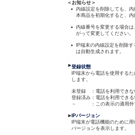
＜お知らせ＞
内線設定を削除しても、内
本商品を初期化すると、内
内線番号を変更する場合は
がって変更してください。
IP端末の内線設定を削除す
は自動生成されます。
登録状態
IP端末から電話を使用する
します。
未登録
：
電話を利用できな
登録済み
：
電話を利用できる
－
：
この表示の適用外
IPバージョン
IP端末が電話機能のために用
バージョンを表示します。