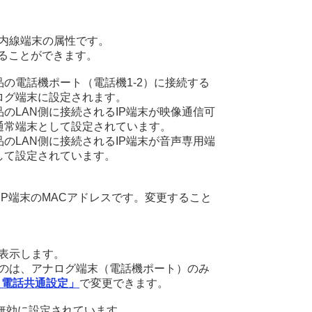
内線端末の属性です。
することができます。
品の電話機ポート（電話機1-2）に接続する
ログ端末に設定されます。
品のLAN側に接続されるIP端末が映像通信可
通常端末として設定されています。
品のLAN側に接続されるIP端末が音声専用端
して設定されています。
IP端末のMACアドレスです。変更すること
表示します。
のは、アナログ端末（電話機ポート）のみ
り電話共通設定」
で変更できます。
無効に設定されています。