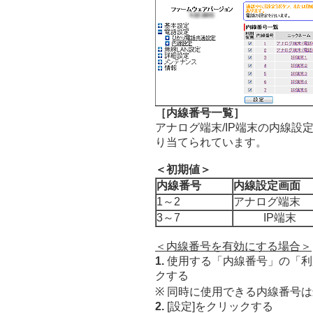
［内線番号一覧］
アナログ端末/IP端末の内線
り当てられています。
＜初期値＞
内線番号
内線設定画面
1～2
アナログ端末
3～7
IP端末
＜内線番号を有効にする場合＞
1.
使用する「内線番号」の「利
クする
※ 同時に使用できる内線番号
2.
[設定]をクリックする