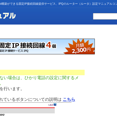
N構築ができる固定IP接続回線提供サービス、IPQのルーター（ルータ）設定マニュアルコ
ない場合は、ひかり電話の設定に関するメ
。
を行います。
されているボタンについての説明は
こちら