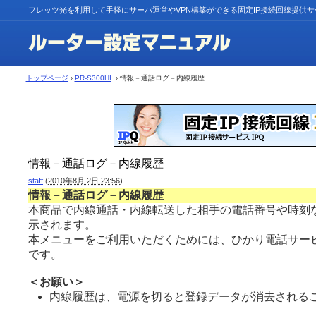
フレッツ光を利用して手軽にサーバ運営やVPN構築ができる固定IP接続回線提供
トップページ
›
PR-S300HI
› 情報－通話ログ－内線履歴
情報－通話ログ－内線履歴
staff
(
2010年8月 2日 23:56
)
情報－通話ログ－内線履歴
本商品で内線通話・内線転送した相手の電話番号や時刻
示されます。
本メニューをご利用いただくためには、ひかり電話サー
です。
＜お願い＞
内線履歴は、電源を切ると登録データが消去されるこ