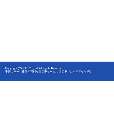
Copyright (C) RAT Co.,Ltd. All Rights Reserved.
手軽にサーバ運営が可能な固定IPサービス 固定IPプロバイダならIPQ