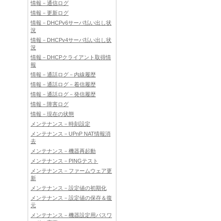
情報－通信ログ
情報－更新ログ
情報－DHCPv6サーバ払い出し状
況
情報－DHCPv4サーバ払い出し状
況
情報－DHCPクライアント取得情
報
情報－通話ログ－内線履歴
情報－通話ログ－着信履歴
情報－通話ログ－発信履歴
情報－障害ログ
情報－現在の状態
メンテナンス－時刻設定
メンテナンス－UPnP NAT情報消
去
メンテナンス－機器再起動
メンテナンス－PINGテスト
メンテナンス－ファームウェア更
新
メンテナンス－設定値の初期化
メンテナンス－設定値の保存＆復
元
メンテナンス－機器設定用パスワ