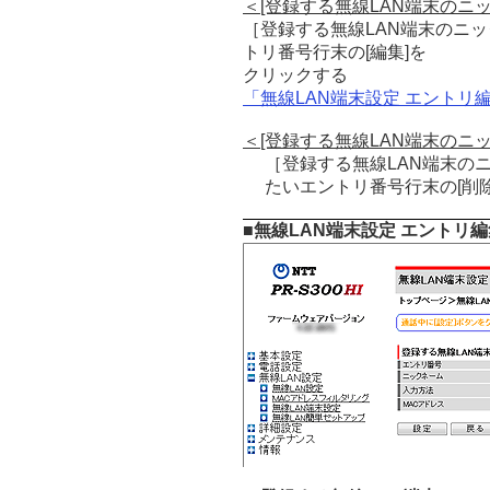
＜[登録する無線LAN端末のニ
［登録する無線LAN端末のニ
トリ番号行末の[編集]を
クリックする
「無線LAN端末設定 エントリ
＜[登録する無線LAN端末のニ
［登録する無線LAN端末の
たいエントリ番号行末の[削
■無線LAN端末設定 エントリ編