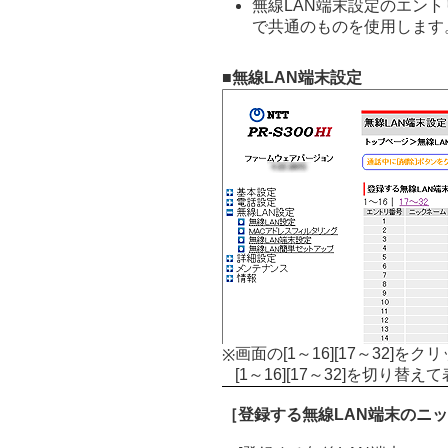
無線LAN端末設定のエントリテ
で共通のものを使用します
■無線LAN端末設定
画面の[1～16][17～32]
※
[1～16][17～32]を切り替
［登録する無線LAN端末のニ