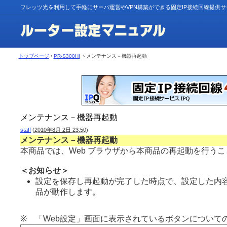
フレッツ光を利用して手軽にサーバ運営やVPN構築ができる固定IP接続回線提供
トップページ
›
PR-S300HI
› メンテナンス－機器再起動
メンテナンス－機器再起動
staff
(
2010年8月 2日 23:50
)
メンテナンス－機器再起動
本商品では、Web ブラウザから本商品の再起動を行う
＜お知らせ＞
設定を保存し再起動が完了した時点で、設定した内
品が動作します。
※ 「Web設定」画面に表示されているボタンについて