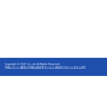
Copyright (C) RAT Co.,Ltd. All Rights Reserved.
手軽にサーバ運営が可能な固定IPサービス 固定IPプロバイダならIPQ